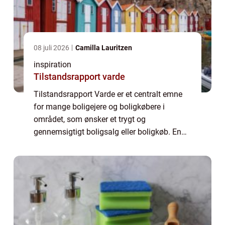
08 juli 2026
Camilla Lauritzen
inspiration
Tilstandsrapport varde
Tilstandsrapport Varde er et centralt emne
for mange boligejere og boligkøbere i
området, som ønsker et trygt og
gennemsigtigt boligsalg eller boligkøb. En
tilstandsrapport skaber overblik over
boligens fysiske stand og giver begge parter
i en handel...