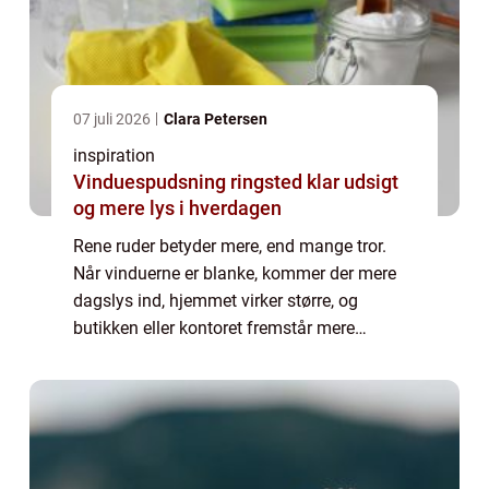
07 juli 2026
Clara Petersen
inspiration
Vinduespudsning ringsted klar udsigt
og mere lys i hverdagen
Rene ruder betyder mere, end mange tror.
Når vinduerne er blanke, kommer der mere
dagslys ind, hjemmet virker større, og
butikken eller kontoret fremstår mere
indbydende. Samtidig slipper du for selv at
balancere på stiger og bruge weekenden på
strib...