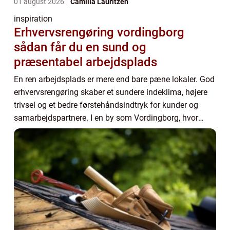
01 august 2026
Camilla Lauritzen
inspiration
Erhvervsrengøring vordingborg
sådan får du en sund og
præsentabel arbejdsplads
En ren arbejdsplads er mere end bare pæne lokaler. God
erhvervsrengøring skaber et sundere indeklima, højere
trivsel og et bedre førstehåndsindtryk for kunder og
samarbejdspartnere. I en by som Vordingborg, hvor
både mindre lokale virksomheder og stø...