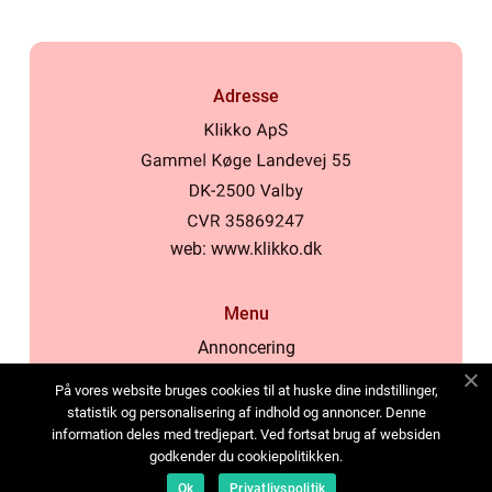
Adresse
web:
www.klikko.dk
Menu
Annoncering
Om os
På vores website bruges cookies til at huske dine indstillinger,
Cookies
statistik og personalisering af indhold og annoncer. Denne
information deles med tredjepart. Ved fortsat brug af websiden
Kontakt os
godkender du cookiepolitikken.
Sitemap
Ok
Privatlivspolitik