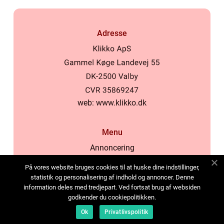
Adresse
web:
www.klikko.dk
Menu
Annoncering
Om os
På vores website bruges cookies til at huske dine indstillinger,
Cookies
statistik og personalisering af indhold og annoncer. Denne
information deles med tredjepart. Ved fortsat brug af websiden
Kontakt os
godkender du cookiepolitikken.
Sitemap
Ok
Privatlivspolitik