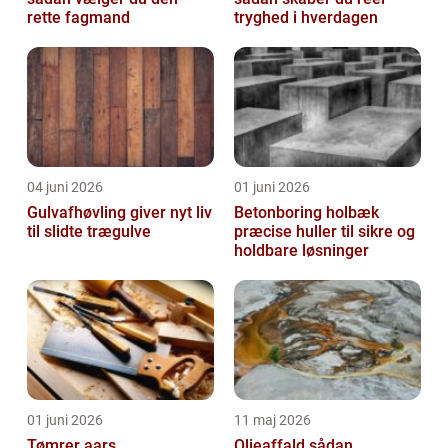
rette fagmand
tryghed i hverdagen
04 juni 2026
01 juni 2026
Gulvafhøvling giver nyt liv
Betonboring holbæk
til slidte trægulve
præcise huller til sikre og
holdbare løsninger
01 juni 2026
11 maj 2026
Tømrer aars
Olieaffald sådan