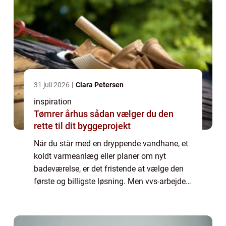
31 juli 2026
Clara Petersen
inspiration
Tømrer århus sådan vælger du den
rette til dit byggeprojekt
Når du står med en dryppende vandhane, et
koldt varmeanlæg eller planer om nyt
badeværelse, er det fristende at vælge den
første og billigste løsning. Men vvs-arbejde
handler om langt mere end rør og radiatorer.
Det handler om sikkerhed, komfort i hv...