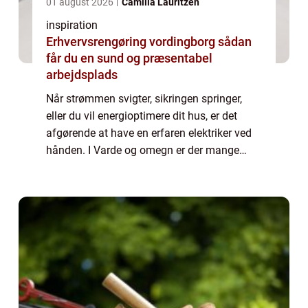
01 august 2026
Camilla Lauritzen
inspiration
Erhvervsrengøring vordingborg sådan
får du en sund og præsentabel
arbejdsplads
Når strømmen svigter, sikringen springer,
eller du vil energioptimere dit hus, er det
afgørende at have en erfaren elektriker ved
hånden. I Varde og omegn er der mange
løsninger at vælge imellem, og det kan være
svært at gennemskue, hvem der passer b...