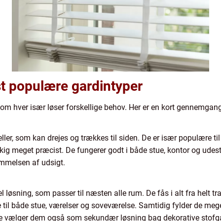
st populære gardintyper
om hver især løser forskellige behov. Her er en kort gennemgang,
ler, som kan drejes og trækkes til siden. De er især populære til
dkig meget præcist. De fungerer godt i både stue, kontor og udest
mmelsen af udsigt.
 løsning, som passer til næsten alle rum. De fås i alt fra helt tra
l både stue, værelser og soveværelse. Samtidig fylder de meget li
nge vælger dem også som sekundær løsning bag dekorative stofga