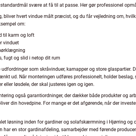
tandardmål svære at få til at passe. Her gør professionel opmå
 bliver hvert vindue målt præcist, og du får vejledning om, hvilk
eksempel om:
 til karm og loft
r vinduet
mørklægning
s, fugt og slid i netop dit rum
dfordringer som skråvinduer, karnapper og store glaspartier. Det
ænkt ud. Når monteringen udføres professionelt, holder beslag,
eller løsdele, der skal justeres igen og igen.
ntering også garantiordninger, der dækker både produkter og arbe
bliver din hovedpine. For mange er det afgørende, når der investe
amlet løsning inden for gardiner og solafskærmning i Hjørring og
 har en stor gardinafdeling, samarbejder med førende producent