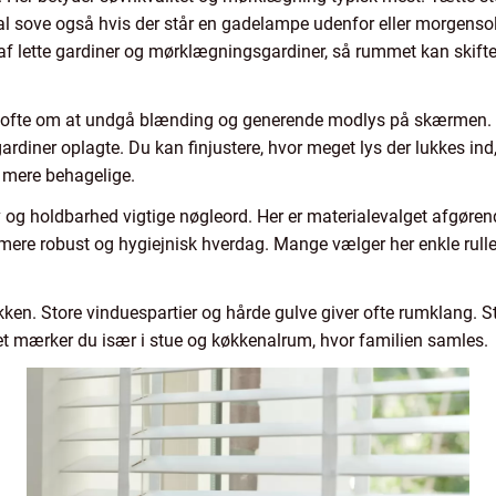
l sove også hvis der står en gadelampe udenfor eller morgensol
lette gardiner og mørklægningsgardiner, så rummet kan skifte ka
 ofte om at undgå blænding og generende modlys på skærmen. H
gardiner oplagte. Du kan finjustere, hvor meget lys der lukkes ind
 mere behagelige.
v og holdbarhed vigtige nøgleord. Her er materialevalget afgøren
en mere robust og hygiejnisk hverdag. Mange vælger her enkle rulleg
tikken. Store vinduespartier og hårde gulve giver ofte rumklang. 
t mærker du især i stue og køkkenalrum, hvor familien samles.