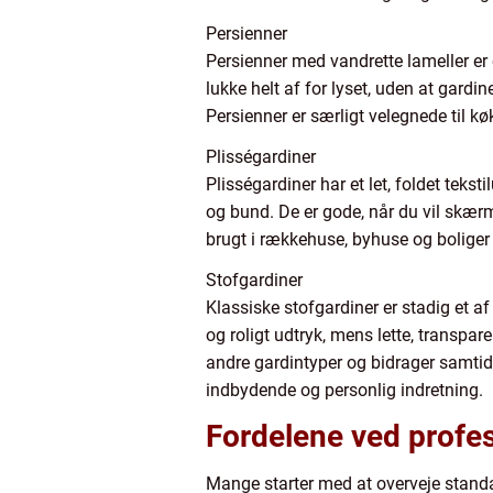
Persienner
Persienner med vandrette lameller er 
lukke helt af for lyset, uden at gardi
Persienner er særligt velegnede til k
Plisségardiner
Plisségardiner har et let, foldet teks
og bund. De er gode, når du vil skærm
brugt i rækkehuse, byhuse og boliger 
Stofgardiner
Klassiske stofgardiner er stadig et af
og roligt udtryk, mens lette, transp
andre gardintyper og bidrager samtidi
indbydende og personlig indretning.
Fordelene ved profe
Mange starter med at overveje standa