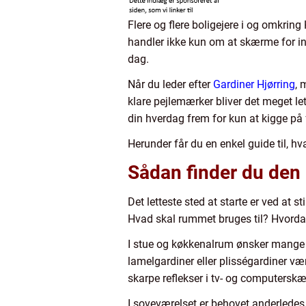
Flere og flere boligejere i og omkring 
handler ikke kun om at skærme for in
dag.
Når du leder efter
Gardiner Hjørring
, 
klare pejlemærker bliver det meget le
din hverdag frem for kun at kigge på 
Herunder får du en enkel guide til, hv
Sådan finder du den r
Det letteste sted at starte er ved at st
Hvad skal rummet bruges til? Hvordan 
I stue og køkkenalrum ønsker mange 
lamelgardiner eller plisségardiner væ
skarpe reflekser i tv- og computersk
I soveværelset er behovet anderledes