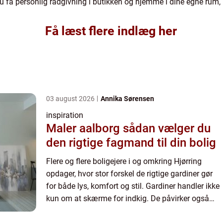
 få personlig rådgivning i butikken og hjemme i dine egne rum, f
Få læst flere indlæg her
03 august 2026
Annika Sørensen
inspiration
Maler aalborg sådan vælger du
den rigtige fagmand til din bolig
Flere og flere boligejere i og omkring Hjørring
opdager, hvor stor forskel de rigtige gardiner gør
for både lys, komfort og stil. Gardiner handler ikke
kun om at skærme for indkig. De påvirker også
akustik, indeklima, temperatur og den stemning,