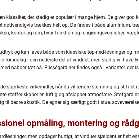
en klassiker, der stadig er populær i mange hjem. De giver god 
net nødvendigvis trækkes helt op. De findes i både aluminium, træ
økken, kontor og rum, hvor funktion og rengøringsvenlighed vægte
tiludtryk og kan laves både som klassiske top-ned-løsninger og mo
e for indkig i den nederste del af vinduet, men stadig vil have ly
med naboer tæt på. Plisségardiner findes også i varianter, der 
 de stærkeste virkemidler, når du vil ændre stemning og stil i et r
arente stoffer skaber en luftig og afslappet atmosfære. Stofgard
g til bedre akustik. De egner sig særligt godt i stue, soveværel
ssionel opmåling, montering og rådg
rdløsninger, men opdager hurtigt, at vinduer sjældent er helt e