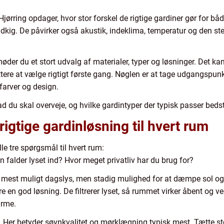
Hjørring opdager, hvor stor forskel de rigtige gardiner gør for båd
dkig. De påvirker også akustik, indeklima, temperatur og den ste
møder du et stort udvalg af materialer, typer og løsninger. Det k
ttere at vælge rigtigt første gang. Nøglen er at tage udgangspun
farver og design.
ad du skal overveje, og hvilke gardintyper der typisk passer bedst
igtige gardinløsning til hvert rum
ille tre spørgsmål til hvert rum:
falder lyset ind? Hvor meget privatliv har du brug for?
mest muligt dagslys, men stadig mulighed for at dæmpe sol og 
re en god løsning. De filtrerer lyset, så rummet virker åbent og 
ærme.
. Her betyder søvnkvalitet og mørklægning typisk mest. Tætte sto