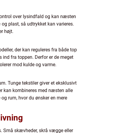
kontrol over lysindfald og kan næsten
 og plast, så udtrykket kan varieres.
r højt.
deller, der kan reguleres fra både top
s ind fra toppen. Derfor er de meget
isolerer mod kulde og varme.
um. Tunge tekstiler giver et eksklusivt
iner kan kombineres med næsten alle
se og rum, hvor du ønsker en mere
ivning
ns. Små skævheder, skrå vægge eller