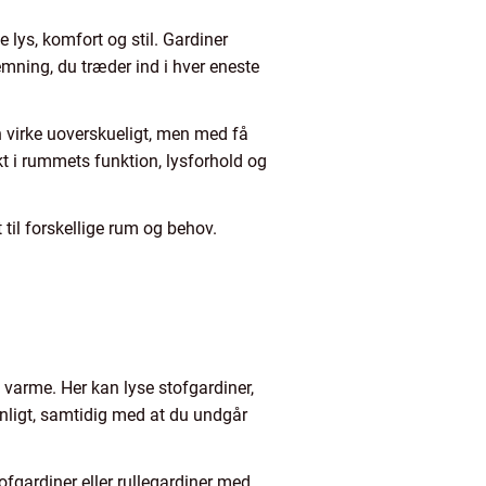
e lys, komfort og stil. Gardiner
mning, du træder ind i hver eneste
an virke uoverskueligt, men med få
kt i rummets funktion, lysforhold og
 til forskellige rum og behov.
varme. Her kan lyse stofgardiner,
venligt, samtidig med at du undgår
fgardiner eller rullegardiner med