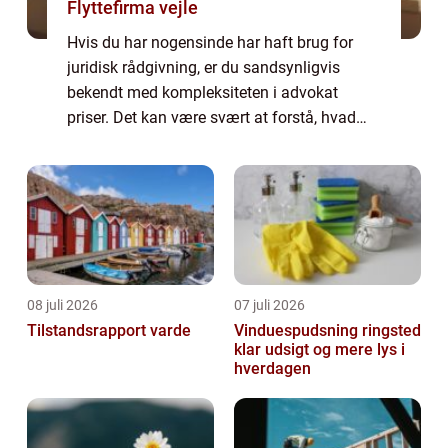
Flyttefirma vejle
Hvis du har nogensinde har haft brug for
juridisk rådgivning, er du sandsynligvis
bekendt med kompleksiteten i advokat
priser. Det kan være svært at forstå, hvad
der ligger bag advokaternes honorarer og
hvordan de varierer. I denne artikel vil vi
dyk...
08 juli 2026
07 juli 2026
Tilstandsrapport varde
Vinduespudsning ringsted
klar udsigt og mere lys i
hverdagen