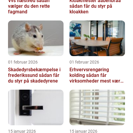
Vvs næstved sådan
Kloakmester aabenbraa
vælger du den rette
sådan får du styr på
fagmand
kloakken
01 februar 2026
01 februar 2026
Skadedyrsbekæmpelse i
Erhvervsrengøring
frederikssund sådan får
kolding sådan får
du styr på skadedyrene
virksomheder mest værdi
ud af rengøringen
15 januar 2026
15 januar 2026