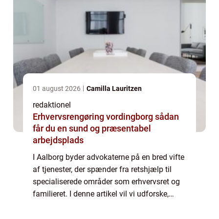
01 august 2026
Camilla Lauritzen
redaktionel
Erhvervsrengøring vordingborg sådan
får du en sund og præsentabel
arbejdsplads
I Aalborg byder advokaterne på en bred vifte
af tjenester, der spænder fra retshjælp til
specialiserede områder som erhvervsret og
familieret. I denne artikel vil vi udforske,
hvad du skal vide om advokatbranchen i
Aalborg, herunder historien bag den...