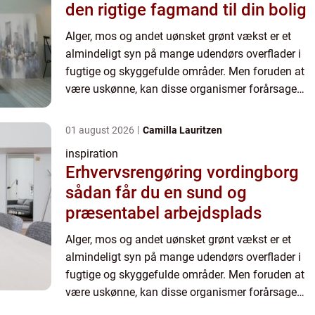
den rigtige fagmand til din bolig
Alger, mos og andet uønsket grønt vækst er et
almindeligt syn på mange udendørs overflader i
fugtige og skyggefulde områder. Men foruden at
være uskønne, kan disse organismer forårsage
skader på materialer som tagsten, træværk, og
fliser. I denne art...
01 august 2026
Camilla Lauritzen
inspiration
Erhvervsrengøring vordingborg
sådan får du en sund og
præsentabel arbejdsplads
Alger, mos og andet uønsket grønt vækst er et
almindeligt syn på mange udendørs overflader i
fugtige og skyggefulde områder. Men foruden at
være uskønne, kan disse organismer forårsage
skader på materialer som tagsten, træværk, og