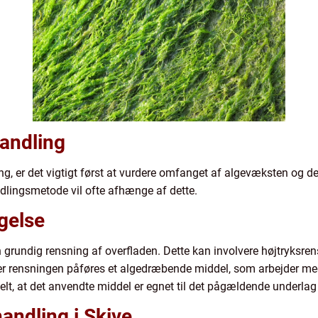
handling
g, er det vigtigt først at vurdere omfanget af algevæksten og den
dlingsmetode vil ofte afhænge af dette.
gelse
n grundig rensning af overfladen. Dette kan involvere højtryksren
ter rensningen påføres et algedræbende middel, som arbejder me
elt, at det anvendte middel er egnet til det pågældende underlag
andling i Skive