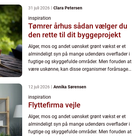
fliser. I denne art...
31 juli 2026
Clara Petersen
inspiration
Tømrer århus sådan vælger du
den rette til dit byggeprojekt
Alger, mos og andet uønsket grønt vækst er et
almindeligt syn på mange udendørs overflader i
fugtige og skyggefulde områder. Men foruden at
være uskønne, kan disse organismer forårsage
skader på materialer som tagsten, træværk, og
fliser. I denne art...
12 juli 2026
Annika Sørensen
inspiration
Flyttefirma vejle
Alger, mos og andet uønsket grønt vækst er et
almindeligt syn på mange udendørs overflader i
fugtige og skyggefulde områder. Men foruden at