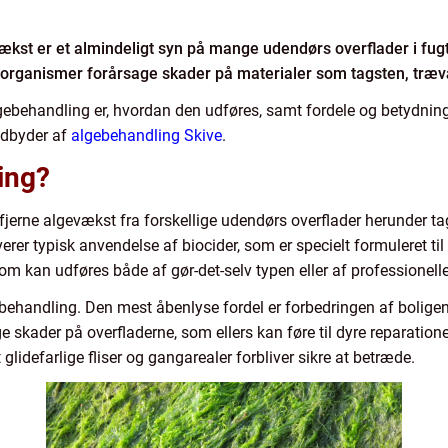
ækst er et almindeligt syn på mange udendørs overflader i fu
organismer forårsage skader på materialer som tagsten, trævær
 algebehandling er, hvordan den udføres, samt fordele og betydni
 udbyder af
algebehandling Skive
.
ing?
erne algevækst fra forskellige udendørs overflader herunder tage
rer typisk anvendelse af biocider, som er specielt formuleret ti
som kan udføres både af gør-det-selv typen eller af professionell
gebehandling. Den mest åbenlyse fordel er forbedringen af boligen
skader på overfladerne, som ellers kan føre til dyre reparatione
lidefarlige fliser og gangarealer forbliver sikre at betræde.