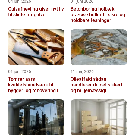
04 juni 2026
01 juni 2026
Gulvafhøvling giver nyt liv
Betonboring holbæk
til slidte trægulve
præcise huller til sikre og
holdbare løsninger
01 juni 2026
11 maj 2026
Tømrer aars
Olieaffald sådan
kvalitetshåndværk til
håndterer du det sikkert
byggeri og renovering i
og miljømæssigt
lokalområdet
forsvarligt