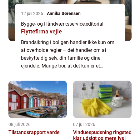
12 juli 2026
Annika Sørensen
Bygge- og Håndværksservice
,
editorial
Flyttefirma vejle
Brandsikring i boligen handler ikke kun om
at overholde regler – det handler om at
beskytte dig selv, din familie og dine
ejendele. Mange tror, at det kun er et
spørgsmål om røgalarmer, men effektiv
brandsikring er en kombin...
08 juli 2026
07 juli 2026
Tilstandsrapport varde
Vinduespudsning ringsted
klar udsigt og mere lys i