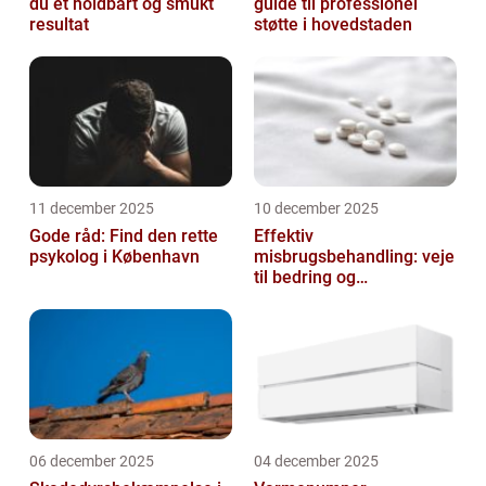
du et holdbart og smukt
guide til professionel
resultat
støtte i hovedstaden
11 december 2025
10 december 2025
Gode råd: Find den rette
Effektiv
psykolog i København
misbrugsbehandling: veje
til bedring og
livsforandring
06 december 2025
04 december 2025