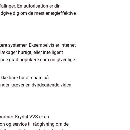
linger. En autorisation er din
rådgive dig om de mest energieffektive
ere systemer. Eksempelvis er Internet
ækager hurtigt, eller intelligent
ende grad populære som miljøvenlige
ikke bare for at spare på
ninger kræver en dybdegående viden
 partner. Krydal VVS er en
ion og service til rådgivning om de