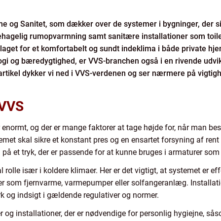
e og Sanitet, som dækker over de systemer i bygninger, der si
ehagelig rumopvarmning samt sanitære installationer som toilet
get for et komfortabelt og sundt indeklima i både private hj
ogi og bæredygtighed, er VVS-branchen også i en rivende udvikli
 artikel dykker vi ned i VVS-verdenen og ser nærmere på vigtig
 VVS
normt, og der er mange faktorer at tage højde for, når man besk
met skal sikre et konstant pres og en ensartet forsyning af rent
 på et tryk, der er passende for at kunne bruges i armaturer som 
rolle især i koldere klimaer. Her er det vigtigt, at systemet er ef
som fjernvarme, varmepumper eller solfangeranlæg. Installatio
og indsigt i gældende regulativer og normer.
og installationer, der er nødvendige for personlig hygiejne, sås