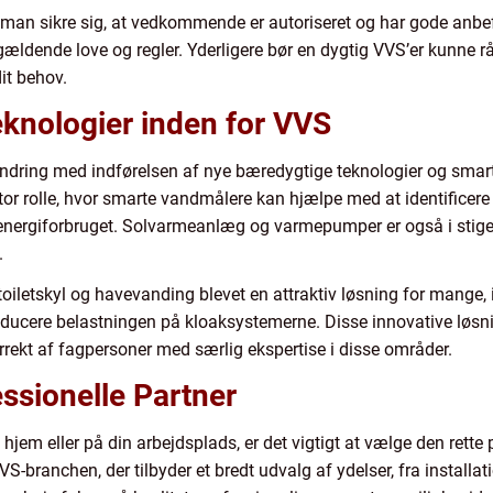
 man sikre sig, at vedkommende er autoriseret og har gode anbefa
de gældende love og regler. Yderligere bør en dygtig VVS’er kunne 
it behov.
knologier inden for VVS
dring med indførelsen af nye bæredygtige teknologier og smart
tor rolle, hvor smarte vandmålere kan hjælpe med at identificere l
energiforbruget. Solvarmeanlæg og varmepumper er også i stig
.
toiletskyl og havevanding blevet en attraktiv løsning for mange, 
educere belastningen på kloaksystemerne. Disse innovative løs
rrekt af fagpersoner med særlig ekspertise i disse områder.
ssionelle Partner
 hjem eller på din arbejdsplads, er det vigtigt at vælge den rette
-branchen, der tilbyder et bredt udvalg af ydelser, fra installat