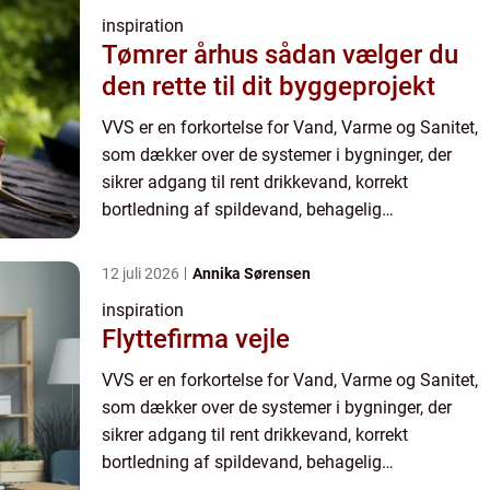
inspiration
Tømrer århus sådan vælger du
den rette til dit byggeprojekt
VVS er en forkortelse for Vand, Varme og Sanitet,
som dækker over de systemer i bygninger, der
sikrer adgang til rent drikkevand, korrekt
bortledning af spildevand, behagelig
rumopvarmning samt sanitære installationer som
toiletter og bad...
12 juli 2026
Annika Sørensen
inspiration
Flyttefirma vejle
VVS er en forkortelse for Vand, Varme og Sanitet,
som dækker over de systemer i bygninger, der
sikrer adgang til rent drikkevand, korrekt
bortledning af spildevand, behagelig
rumopvarmning samt sanitære installationer som