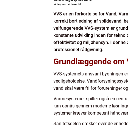
VVS er en forkortelse for Vand, Varm
korrekt bortledning af spildevand, b
velfungerende VVS-system er grundla
konstante udvikling inden for teknol
effektivitet og miljøhensyn. I denne
professionel rådgivning.
Grundlæggende om
VVS-systemets ansvar i bygningen er e
vedligeholdelse. Vandforsyningssyste
vand skal være fri for forureninger og
Varmesystemet spiller også en central 
kan opnås gennem moderne løsninger 
systemer kræver kompetent håndværk 
Sanitetsdelen dækker over de enheder 