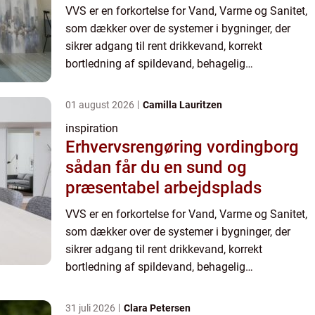
VVS er en forkortelse for Vand, Varme og Sanitet,
som dækker over de systemer i bygninger, der
sikrer adgang til rent drikkevand, korrekt
bortledning af spildevand, behagelig
rumopvarmning samt sanitære installationer som
toiletter og bad...
01 august 2026
Camilla Lauritzen
inspiration
Erhvervsrengøring vordingborg
sådan får du en sund og
præsentabel arbejdsplads
VVS er en forkortelse for Vand, Varme og Sanitet,
som dækker over de systemer i bygninger, der
sikrer adgang til rent drikkevand, korrekt
bortledning af spildevand, behagelig
rumopvarmning samt sanitære installationer som
toiletter og bad...
31 juli 2026
Clara Petersen