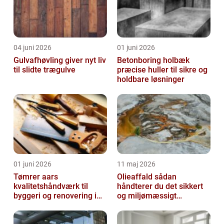
04 juni 2026
01 juni 2026
Gulvafhøvling giver nyt liv
Betonboring holbæk
til slidte trægulve
præcise huller til sikre og
holdbare løsninger
01 juni 2026
11 maj 2026
Tømrer aars
Olieaffald sådan
kvalitetshåndværk til
håndterer du det sikkert
byggeri og renovering i
og miljømæssigt
lokalområdet
forsvarligt