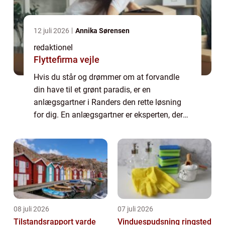
12 juli 2026
Annika Sørensen
redaktionel
Flyttefirma vejle
Hvis du står og drømmer om at forvandle
din have til et grønt paradis, er en
anlægsgartner i Randers den rette løsning
for dig. En anlægsgartner er eksperten, der
kan hjælpe med at realisere dine
haveprojekter og skabe et smukt og
funktionelt udemilj...
08 juli 2026
07 juli 2026
Tilstandsrapport varde
Vinduespudsning ringsted