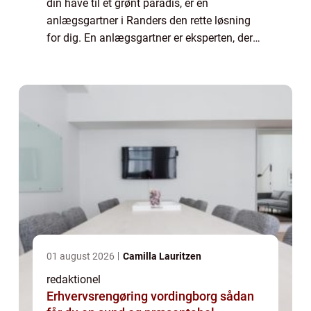
din have til et grønt paradis, er en
anlægsgartner i Randers den rette løsning
for dig. En anlægsgartner er eksperten, der
kan hjælpe med at realisere dine
haveprojekter og skabe et smukt og
funktionelt udemilj...
01 august 2026
Camilla Lauritzen
redaktionel
Erhvervsrengøring vordingborg sådan