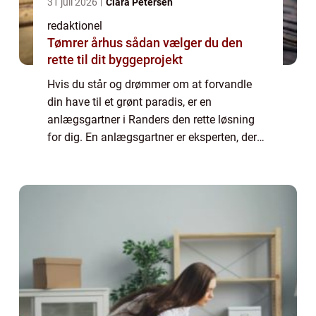
31 juli 2026
Clara Petersen
redaktionel
Tømrer århus sådan vælger du den
rette til dit byggeprojekt
Hvis du står og drømmer om at forvandle
din have til et grønt paradis, er en
anlægsgartner i Randers den rette løsning
for dig. En anlægsgartner er eksperten, der
kan hjælpe med at realisere dine
haveprojekter og skabe et smukt og
funktionelt udemilj...