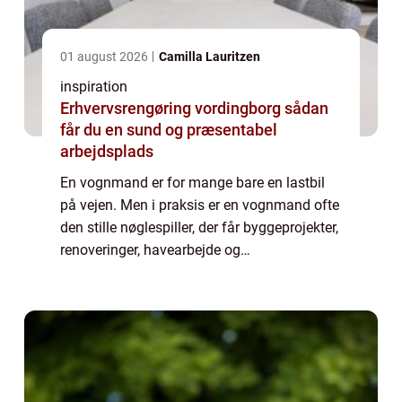
01 august 2026
Camilla Lauritzen
inspiration
Erhvervsrengøring vordingborg sådan
får du en sund og præsentabel
arbejdsplads
En vognmand er for mange bare en lastbil
på vejen. Men i praksis er en vognmand ofte
den stille nøglespiller, der får byggeprojekter,
renoveringer, havearbejde og
affaldshåndtering til at glide. Når du søger
p&ar...