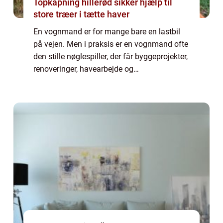
Topkapning hillerød sikker hjælp til
store træer i tætte haver
En vognmand er for mange bare en lastbil
på vejen. Men i praksis er en vognmand ofte
den stille nøglespiller, der får byggeprojekter,
renoveringer, havearbejde og
affaldshåndtering til at glide. Når du søger
p&ar...