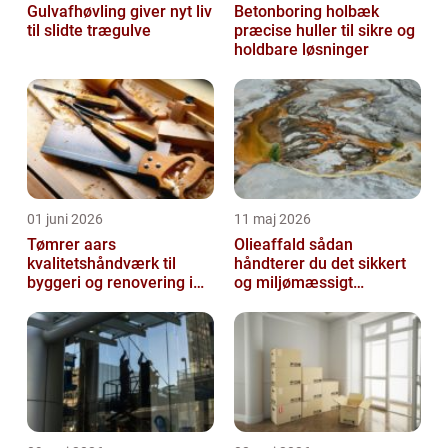
Gulvafhøvling giver nyt liv
Betonboring holbæk
til slidte trægulve
præcise huller til sikre og
holdbare løsninger
01 juni 2026
11 maj 2026
Tømrer aars
Olieaffald sådan
kvalitetshåndværk til
håndterer du det sikkert
byggeri og renovering i
og miljømæssigt
lokalområdet
forsvarligt