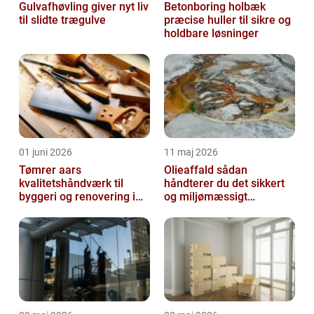
Gulvafhøvling giver nyt liv
Betonboring holbæk
til slidte trægulve
præcise huller til sikre og
holdbare løsninger
01 juni 2026
11 maj 2026
Tømrer aars
Olieaffald sådan
kvalitetshåndværk til
håndterer du det sikkert
byggeri og renovering i
og miljømæssigt
lokalområdet
forsvarligt