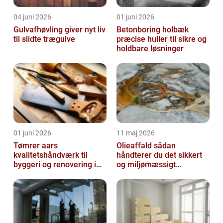
04 juni 2026
01 juni 2026
Gulvafhøvling giver nyt liv
Betonboring holbæk
til slidte trægulve
præcise huller til sikre og
holdbare løsninger
01 juni 2026
11 maj 2026
Tømrer aars
Olieaffald sådan
kvalitetshåndværk til
håndterer du det sikkert
byggeri og renovering i
og miljømæssigt
lokalområdet
forsvarligt