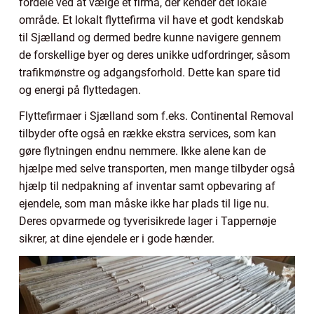
fordele ved at vælge et firma, der kender det lokale
område. Et lokalt flyttefirma vil have et godt kendskab
til Sjælland og dermed bedre kunne navigere gennem
de forskellige byer og deres unikke udfordringer, såsom
trafikmønstre og adgangsforhold. Dette kan spare tid
og energi på flyttedagen.
Flyttefirmaer i Sjælland som f.eks. Continental Removal
tilbyder ofte også en række ekstra services, som kan
gøre flytningen endnu nemmere. Ikke alene kan de
hjælpe med selve transporten, men mange tilbyder også
hjælp til nedpakning af inventar samt opbevaring af
ejendele, som man måske ikke har plads til lige nu.
Deres opvarmede og tyverisikrede lager i Tappernøje
sikrer, at dine ejendele er i gode hænder.