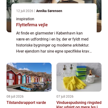
12 juli 2026
Annika Sørensen
inspiration
Flyttefirma vejle
At finde en glarmester i København kan
være en udfordring i en by, der er fyldt med
historiske bygninger og moderne arkitektur.
Hver ejendom har sine egne specifikke krav,
og det er derfor afgørende at vælge en
glarmester, d...
08 juli 2026
07 juli 2026
Tilstandsrapport varde
Vinduespudsning ringsted
klar udsigt og mere lys i