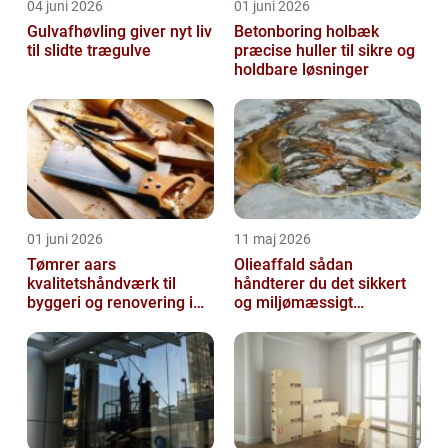
04 juni 2026
01 juni 2026
Gulvafhøvling giver nyt liv
Betonboring holbæk
til slidte trægulve
præcise huller til sikre og
holdbare løsninger
01 juni 2026
11 maj 2026
Tømrer aars
Olieaffald sådan
kvalitetshåndværk til
håndterer du det sikkert
byggeri og renovering i
og miljømæssigt
lokalområdet
forsvarligt