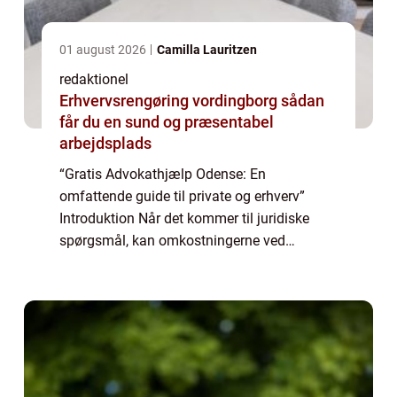
01 august 2026
Camilla Lauritzen
redaktionel
Erhvervsrengøring vordingborg sådan
får du en sund og præsentabel
arbejdsplads
“Gratis Advokathjælp Odense: En
omfattende guide til private og erhverv”
Introduktion Når det kommer til juridiske
spørgsmål, kan omkostningerne ved
advokater og retssager være en betydelig
byrde for mange mennesker. Heldigvis er der
muli...