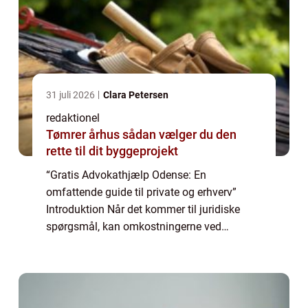
31 juli 2026
Clara Petersen
redaktionel
Tømrer århus sådan vælger du den
rette til dit byggeprojekt
“Gratis Advokathjælp Odense: En
omfattende guide til private og erhverv”
Introduktion Når det kommer til juridiske
spørgsmål, kan omkostningerne ved
advokater og retssager være en betydelig
byrde for mange mennesker. Heldigvis er der
muli...