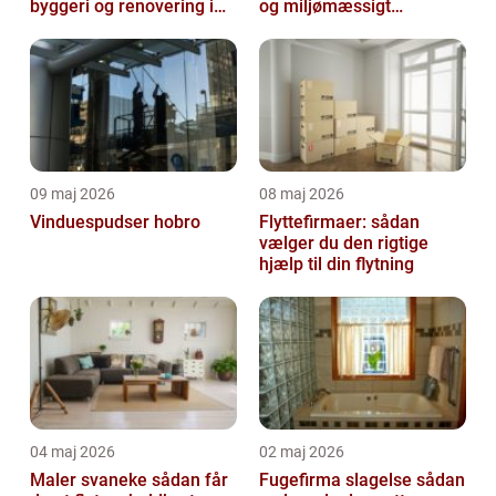
byggeri og renovering i
og miljømæssigt
lokalområdet
forsvarligt
09 maj 2026
08 maj 2026
Vinduespudser hobro
Flyttefirmaer: sådan
vælger du den rigtige
hjælp til din flytning
04 maj 2026
02 maj 2026
Maler svaneke sådan får
Fugefirma slagelse sådan