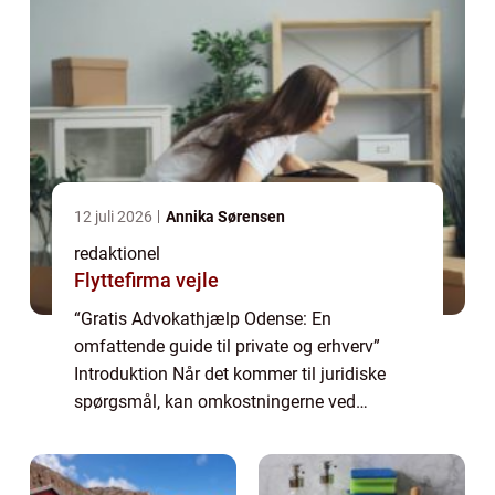
12 juli 2026
Annika Sørensen
redaktionel
Flyttefirma vejle
“Gratis Advokathjælp Odense: En
omfattende guide til private og erhverv”
Introduktion Når det kommer til juridiske
spørgsmål, kan omkostningerne ved
advokater og retssager være en betydelig
byrde for mange mennesker. Heldigvis er der
muli...