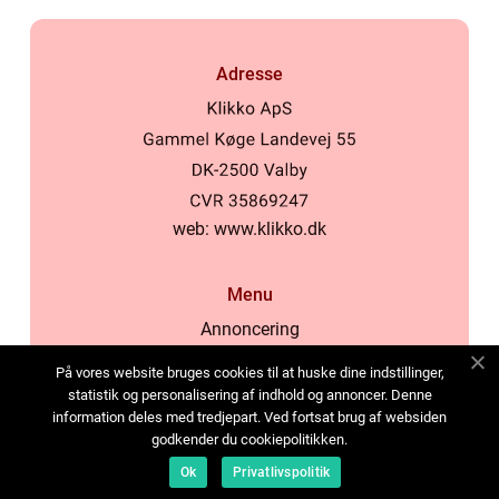
Adresse
web:
www.klikko.dk
Menu
Annoncering
Om os
På vores website bruges cookies til at huske dine indstillinger,
Cookies
statistik og personalisering af indhold og annoncer. Denne
information deles med tredjepart. Ved fortsat brug af websiden
Kontakt os
godkender du cookiepolitikken.
Sitemap
Ok
Privatlivspolitik