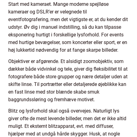
Start med kameraet. Mange moderne spejlløse
kameraer og DSLR’er er velegnede til
eventfotografering, men det vigtigste er, at du kender dit
udstyr. Øv dig i manuel indstilling, så du kan tilpasse
eksponering hurtigt i forskellige lysforhold. For events
med hurtige bevægelser, som koncerter eller sport, er en
høj lukkertid nødvendig for at fange skarpe billeder.
Objektiver er afgørende. Et alsidigt zoomobjektiv, som
dækker både vidvinkel og tele, giver dig fleksibilitet til at
fotografere både store grupper og nære detaljer uden at
skifte linse. Til portrætter eller detaljerede øjeblikke kan
en fast linse med stor blænde skabe smuk
baggrundssløring og fremhæve motivet.
Blitz og lysforhold skal også overvejes. Naturligt lys
giver ofte de mest levende billeder, men det er ikke altid
muligt. Et eksternt blitzapparat, evt. med diffuser,
hjælper med at undgå hårde skygger. Husk, at nogle