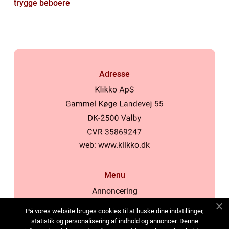
trygge beboere
Adresse
web:
www.klikko.dk
Menu
Annoncering
Om os
På vores website bruges cookies til at huske dine indstillinger,
Cookies
statistik og personalisering af indhold og annoncer. Denne