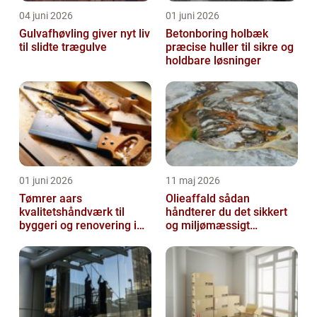
04 juni 2026
01 juni 2026
Gulvafhøvling giver nyt liv
Betonboring holbæk
til slidte trægulve
præcise huller til sikre og
holdbare løsninger
01 juni 2026
11 maj 2026
Tømrer aars
Olieaffald sådan
kvalitetshåndværk til
håndterer du det sikkert
byggeri og renovering i
og miljømæssigt
lokalområdet
forsvarligt