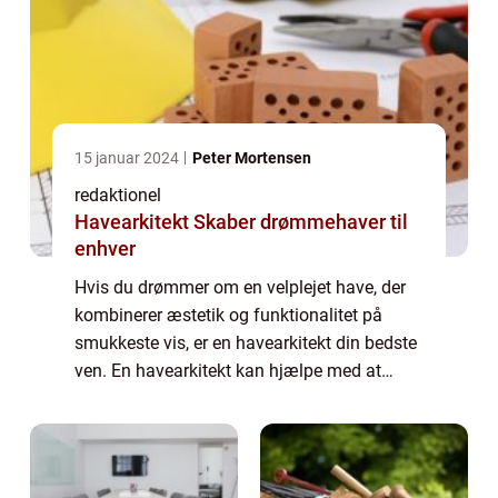
15 januar 2024
Peter Mortensen
redaktionel
Havearkitekt Skaber drømmehaver til
enhver
Hvis du drømmer om en velplejet have, der
kombinerer æstetik og funktionalitet på
smukkeste vis, er en havearkitekt din bedste
ven. En havearkitekt kan hjælpe med at
omsætte dine ønsker og behov til en have,
der vil tage pusten fra dig. Men hvad inde...