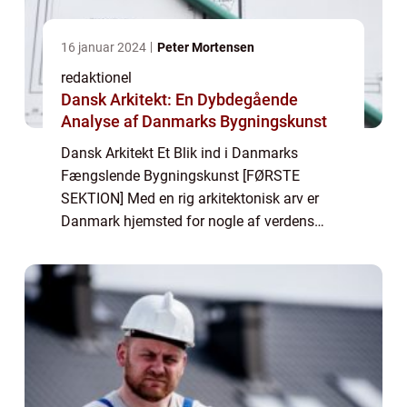
16 januar 2024
Peter Mortensen
redaktionel
Dansk Arkitekt: En Dybdegående
Analyse af Danmarks Bygningskunst
Dansk Arkitekt Et Blik ind i Danmarks
Fængslende Bygningskunst [FØRSTE
SEKTION] Med en rig arkitektonisk arv er
Danmark hjemsted for nogle af verdens
mest ikoniske og innovative arkitekter. I
denne artikel dykker vi ned i det
fascinerende univers af ...