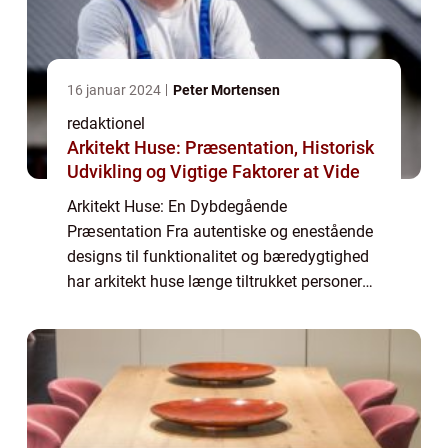
16 januar 2024
Peter Mortensen
redaktionel
Arkitekt Huse: Præsentation, Historisk
Udvikling og Vigtige Faktorer at Vide
Arkitekt Huse: En Dybdegående
Præsentation Fra autentiske og enestående
designs til funktionalitet og bæredygtighed
har arkitekt huse længe tiltrukket personer
med en særlig interesse i unikke
boligløsninger. I denne artikel vil vi dykke
ned i, hvad ...