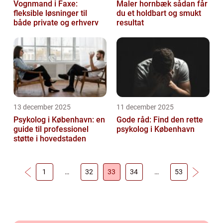
Vognmand i Faxe:
Maler hornbæk sådan får
fleksible løsninger til
du et holdbart og smukt
både private og erhverv
resultat
13 december 2025
11 december 2025
Psykolog i København: en
Gode råd: Find den rette
guide til professionel
psykolog i København
støtte i hovedstaden
1
…
32
33
34
…
53