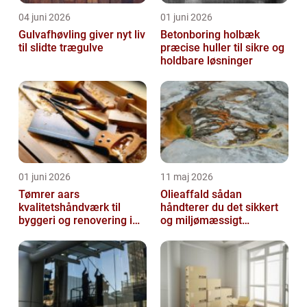
04 juni 2026
01 juni 2026
Gulvafhøvling giver nyt liv
Betonboring holbæk
til slidte trægulve
præcise huller til sikre og
holdbare løsninger
01 juni 2026
11 maj 2026
Tømrer aars
Olieaffald sådan
kvalitetshåndværk til
håndterer du det sikkert
byggeri og renovering i
og miljømæssigt
lokalområdet
forsvarligt