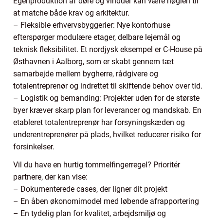
Egenproduktion af døre og vinduer kan være nøglen til
at matche både krav og arkitektur.
– Fleksible erhvervsbyggerier: Nye kontorhuse
efterspørger modulære etager, delbare lejemål og
teknisk fleksibilitet. Et nordjysk eksempel er C-House på
Østhavnen i Aalborg, som er skabt gennem tæt
samarbejde mellem bygherre, rådgivere og
totalentreprenør og indrettet til skiftende behov over tid.
– Logistik og bemanding: Projekter uden for de største
byer kræver skarp plan for leverancer og mandskab. En
etableret totalentreprenør har forsyningskæden og
underentreprenører på plads, hvilket reducerer risiko for
forsinkelser.
Vil du have en hurtig tommelfingerregel? Prioritér
partnere, der kan vise:
– Dokumenterede cases, der ligner dit projekt
– En åben økonomimodel med løbende afrapportering
– En tydelig plan for kvalitet, arbejdsmiljø og