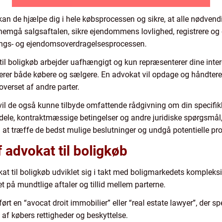
 kan de hjælpe dig i hele købsprocessen og sikre, at alle nødvend
ennemgå salgsaftalen, sikre ejendommens lovlighed, registrere o
lings- og ejendomsoverdragelsesprocessen.
t til boligkøb arbejder uafhængigt og kun repræsenterer dine inte
er både købere og sælgere. En advokat vil opdage og håndtere ev
overset af andre parter.
 vil de også kunne tilbyde omfattende rådgivning om din specifik
dele, kontraktmæssige betingelser og andre juridiske spørgsmål,
 at træffe de bedst mulige beslutninger og undgå potentielle pr
f advokat til boligkøb
at til boligkøb udviklet sig i takt med boligmarkedets kompleksite
et på mundtlige aftaler og tillid mellem parterne.
rt en “avocat droit immobilier” eller “real estate lawyer”, der s
n af købers rettigheder og beskyttelse.