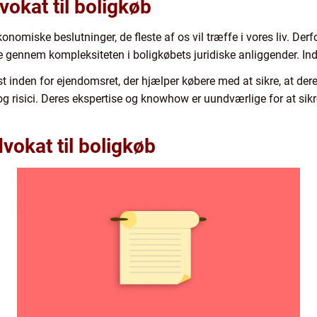
dvokat til boligkøb
konomiske beslutninger, de fleste af os vil træffe i vores liv. Der
re gennem kompleksiteten i boligkøbets juridiske anliggender. Ind
st inden for ejendomsret, der hjælper købere med at sikre, at dere
 risici. Deres ekspertise og knowhow er uundværlige for at sikre,
vokat til boligkøb