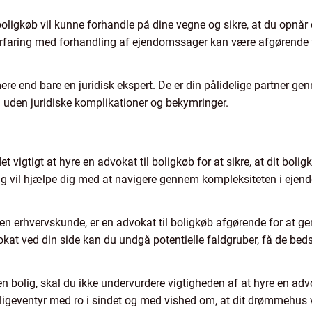
oligkøb vil kunne forhandle på dine vegne og sikre, at du opnår 
erfaring med forhandling af ejendomssager kan være afgørende f
mere end bare en juridisk ekspert. De er din pålidelige partner g
n uden juridiske komplikationer og bekymringer.
t vigtigt at hyre en advokat til boligkøb for at sikre, at dit bolig
g vil hjælpe dig med at navigere gennem kompleksiteten i ejendo
en erhvervskunde, er en advokat til boligkøb afgørende for at g
kat ved din side kan du undgå potentielle faldgruber, få de bedste
 bolig, skal du ikke undervurdere vigtigheden af at hyre en advo
t boligeventyr med ro i sindet og med vished om, at dit drømmehus 