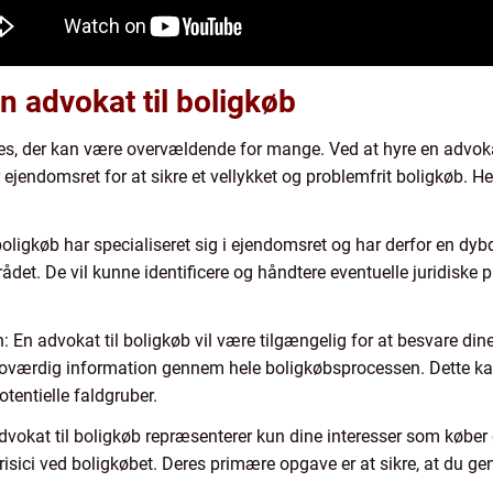
n advokat til boligkøb
es, der kan være overvældende for mange. Ved at hyre en advokat
 ejendomsret for at sikre et vellykket og problemfrit boligkøb. H
 boligkøb har specialiseret sig i ejendomsret og har derfor en dy
et. De vil kunne identificere og håndtere eventuelle juridiske pr
En advokat til boligkøb vil være tilgængelig for at besvare din
troværdig information gennem hele boligkøbsprocessen. Dette ka
tentielle faldgruber.
advokat til boligkøb repræsenterer kun dine interesser som køber 
 risici ved boligkøbet. Deres primære opgave er at sikre, at du ge