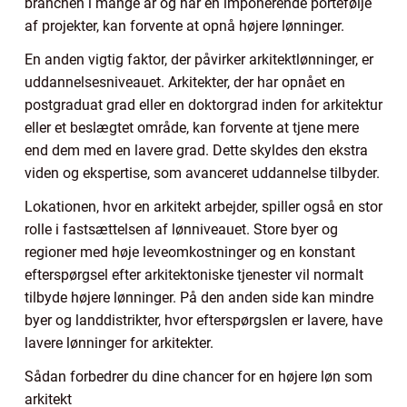
branchen i mange år og har en imponerende portefølje
af projekter, kan forvente at opnå højere lønninger.
En anden vigtig faktor, der påvirker arkitektlønninger, er
uddannelsesniveauet. Arkitekter, der har opnået en
postgraduat grad eller en doktorgrad inden for arkitektur
eller et beslægtet område, kan forvente at tjene mere
end dem med en lavere grad. Dette skyldes den ekstra
viden og ekspertise, som avanceret uddannelse tilbyder.
Lokationen, hvor en arkitekt arbejder, spiller også en stor
rolle i fastsættelsen af lønniveauet. Store byer og
regioner med høje leveomkostninger og en konstant
efterspørgsel efter arkitektoniske tjenester vil normalt
tilbyde højere lønninger. På den anden side kan mindre
byer og landdistrikter, hvor efterspørgslen er lavere, have
lavere lønninger for arkitekter.
Sådan forbedrer du dine chancer for en højere løn som
arkitekt