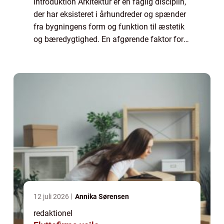
Introduktion Arkitektur er en faglig disciplin,
der har eksisteret i århundreder og spænder
fra bygningens form og funktion til æstetik
og bæredygtighed. En afgørende faktor for
mange, der søger en karriere inden for
arkitektur, er spørgsmålet om løn...
12 juli 2026
Annika Sørensen
redaktionel