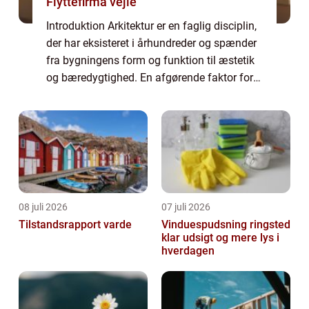
Flyttefirma vejle
Introduktion Arkitektur er en faglig disciplin,
der har eksisteret i århundreder og spænder
fra bygningens form og funktion til æstetik
og bæredygtighed. En afgørende faktor for
mange, der søger en karriere inden for
arkitektur, er spørgsmålet om løn...
08 juli 2026
07 juli 2026
Tilstandsrapport varde
Vinduespudsning ringsted
klar udsigt og mere lys i
hverdagen