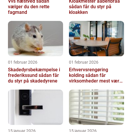
Vvs næstved sådan
Kloakmester aabenbraa
vælger du den rette
sådan får du styr på
fagmand
kloakken
01 februar 2026
01 februar 2026
Skadedyrsbekæmpelse i
Erhvervsrengøring
frederikssund sådan får
kolding sådan får
du styr på skadedyrene
virksomheder mest værdi
ud af rengøringen
15 januar 2026
15 januar 2026